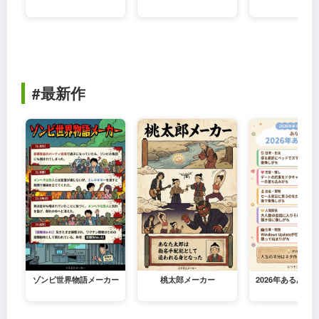
#最新作
ゾンビ世界物語メーカー
桃太郎メーカー
2026年あるある