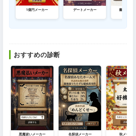
1億円メーカー
デートメーカー
書き初めメ
おすすめの診断
悪魔祓いメーカー
名探偵メーカー
秋メーカー