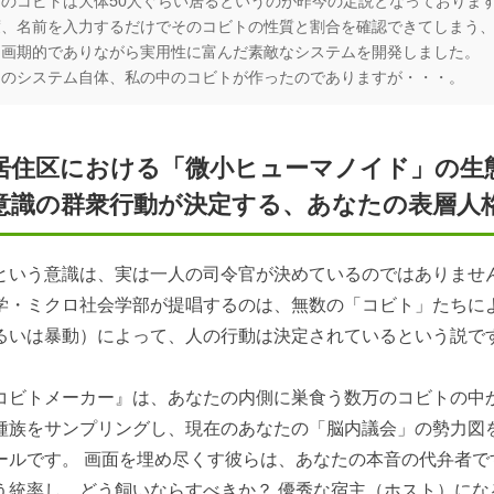
度、名前を入力するだけでそのコビトの性質と割合を確認できてしまう
う画期的でありながら実用性に富んだ素敵なシステムを開発しました。
このシステム自体、私の中のコビトが作ったのでありますが・・・。
居住区における「微小ヒューマノイド」の生
意識の群衆行動が決定する、あなたの表層人
という意識は、実は一人の司令官が決めているのではありません
学・ミクロ社会学部が提唱するのは、無数の「コビト」たちに
るいは暴動）によって、人の行動は決定されているという説で
コビトメーカー』は、あなたの内側に巣食う数万のコビトの中
種族をサンプリングし、現在のあなたの「脳内議会」の勢力図
ールです。 画面を埋め尽くす彼らは、あなたの本音の代弁者で
う統率し、どう飼いならすべきか？ 優秀な宿主（ホスト）にな