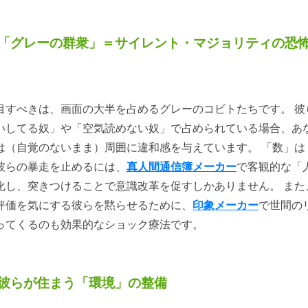
「グレーの群衆」＝サイレント・マジョリティの恐
目すべきは、画面の大半を占めるグレーのコビトたちです。 彼
いしてる奴」や「空気読めない奴」で占められている場合、あ
は（自覚のないまま）周囲に違和感を与えています。 「数」は
彼らの暴走を止めるには、
真人間通信簿メーカー
で客観的な「
化し、突きつけることで意識改革を促すしかありません。 また
評価を気にする彼らを黙らせるために、
印象メーカー
で世間の
ってくるのも効果的なショック療法です。
彼らが住まう「環境」の整備