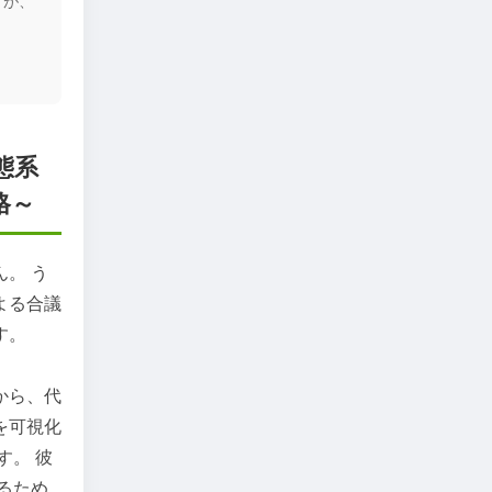
、
態系
格～
。 う
よる合議
す。
から、代
を可視化
す。 彼
るため