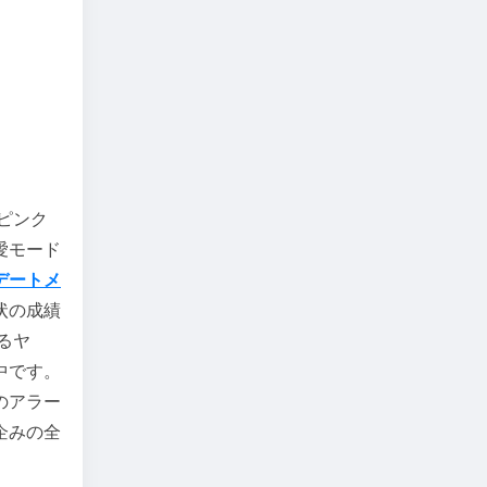
ピンク
愛モード
デートメ
状の成績
るヤ
中です。
のアラー
企みの全