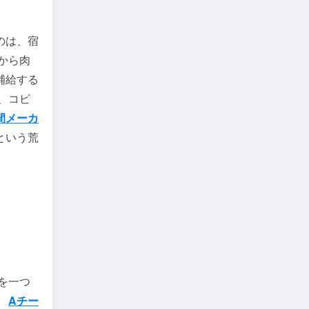
のは、宿
から肉
補給する
、コビ
間メーカ
という荒
を一つ
。
Aチー