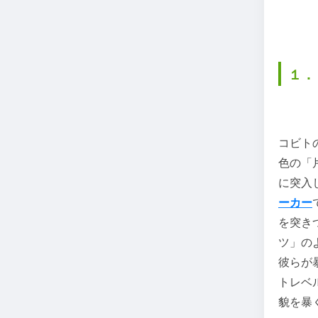
１．
コビト
色の「
に突入
ーカー
を突き
ツ」の
彼らが
トレベ
貌を暴