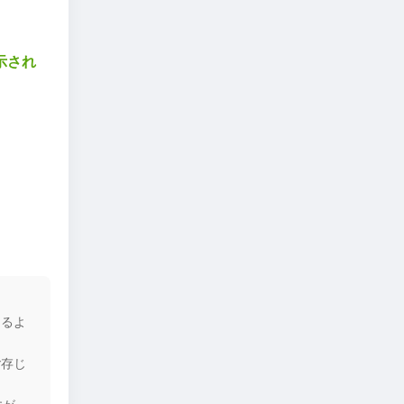
示され
てるよ
ご存じ
すが、