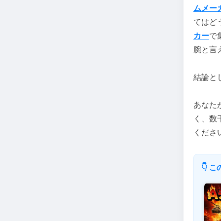
ムメー
てはど
カー
で
腕と言
結論と
あなた
く、数
くださ
👇