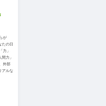
怖
らが
なたの日
「力」
人間力」
、外部
リアルな