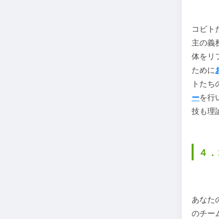
コビト
主の義
体をリ
ために
トたち
ー
を行
技も理
４．
あなた
のチー