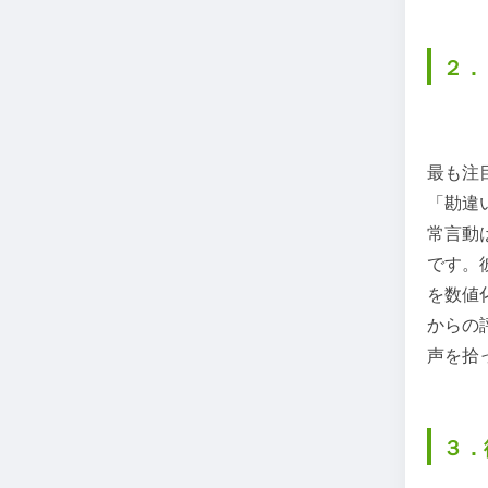
２．
最も注
「勘違
常言動
です。
を数値
からの
声を拾
３．