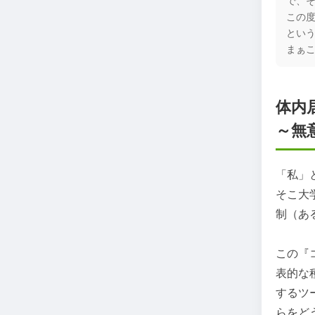
この
とい
まぁ
体内
～無
「私」
そこ大
制（あ
この『
表的な
するツ
らをど