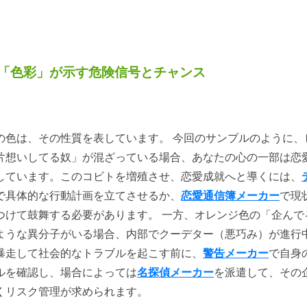
「色彩」が示す危険信号とチャンス
の色は、その性質を表しています。 今回のサンプルのように、
片想いしてる奴」が混ざっている場合、あなたの心の一部は恋
しています。このコビトを増殖させ、恋愛成就へと導くには、
で具体的な行動計画を立てさせるか、
恋愛通信簿メーカー
で現
つけて鼓舞する必要があります。 一方、オレンジ色の「企んで
ような異分子がいる場合、内部でクーデター（悪巧み）が進行
暴走して社会的なトラブルを起こす前に、
警告メーカー
で自身
ルを確認し、場合によっては
名探偵メーカー
を派遣して、その
くリスク管理が求められます。