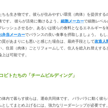
たちも生き物です。彼らが住みやすい環境（肉体）を提供する
務です。 彼らが活発に働けるよう、
細胞メーカー
で細胞レベル
フレッシュさせるか、あるいは彼らの食料となるエネルギーを
お弁当メーカー
でバランスの良い食事を摂取しましょう。 もし
の質があまりにも悪いと感じた場合は、最終手段として
改造人
い、住居（肉体）ごとリフォームして、住人を総入れ替えする
論上は可能です。
コビトたちの「チームビルディング」
の体内で暮らす彼らは、運命共同体です。 バラバラに動く彼ら
ムとしてまとめ上げるには、強力なリーダーシップが必要です