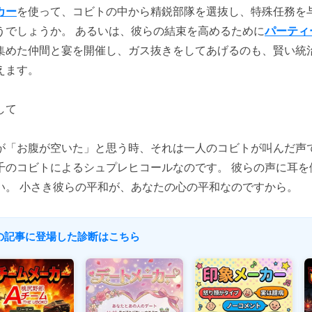
カー
を使って、コビトの中から精鋭部隊を選抜し、特殊任務を
うでしょうか。 あるいは、彼らの結束を高めるために
パーティ
集めた仲間と宴を開催し、ガス抜きをしてあげるのも、賢い統
えます。
して
が「お腹が空いた」と思う時、それは一人のコビトが叫んだ声
千のコビトによるシュプレヒコールなのです。 彼らの声に耳を
い。 小さき彼らの平和が、あなたの心の平和なのですから。
 この記事に登場した診断はこちら