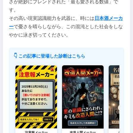
さが絶妙にブレンドされた「最も愛される数値」で
す。
その高い現実認識能力を武器に、時には
日本酒メーカ
ー
で憂さを晴らしながら、この混沌とした社会をしな
やかに泳ぎ切ってください。
👇 この記事に登場した診断はこちら
注意報メーカー
改造人間メーカー
名探偵メ