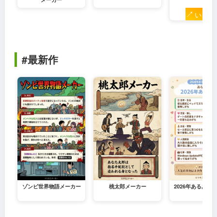
↗
いろつ
#最新作
ゾンビ世界物語メーカー
桃太郎メーカー
2026年あるある