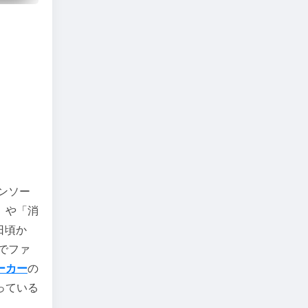
ンソー
」や「消
日頃か
でファ
ーカー
の
っている