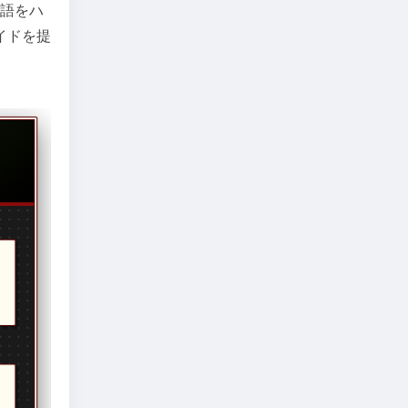
物語をハ
イドを提