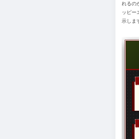
れるの
ッピー
示しま