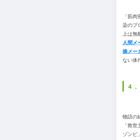
「筋肉
染のプ
上は無
人間メ
操メー
ない体
４．
物語の
「救世
ゾンビ