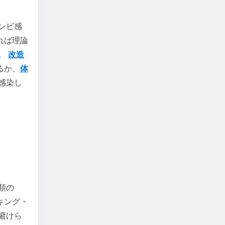
ンビ感
れば理論
ん。
改造
るか、
体
感染し
類の
キング・
避けら