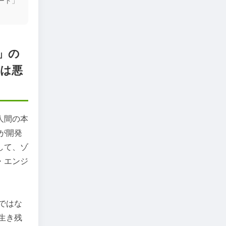
」の
のは悪
人間の本
が開発
して、ゾ
・エンジ
ではな
生き残