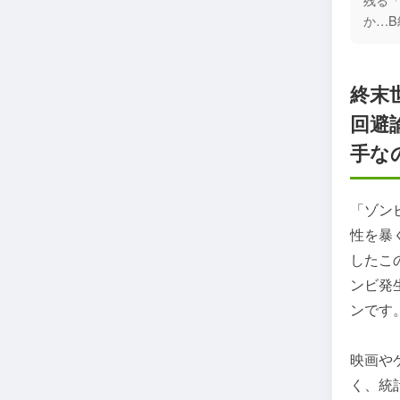
か…
終末
回避
手な
「ゾン
性を暴
したこ
ンビ発
ンです
映画や
く、統