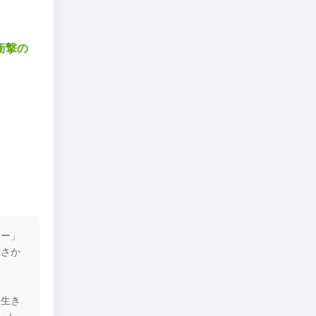
衝撃の
ソー」
まさか
て生き
ート」