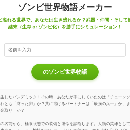
ゾンビ世界物語メーカー
ビ溢れる世界で、あなたは生き残れるか？武器・仲間・そして
結末（生存 or ゾンビ化）を勝手にシミュレーション！
のゾンビ世界物語
発生したパンデミック！その時、あなたが手にしていたのは「チェーン
それとも「腐った卵」か？共に逃げるパートナーは「最強の兵士」か、
借金取り」か？
たの名前から、極限状態での装備と運命を診断します。人類の英雄とし
「生存ルート」か、愉快なアンデッドとして第2の人生を歩む「ゾンビル