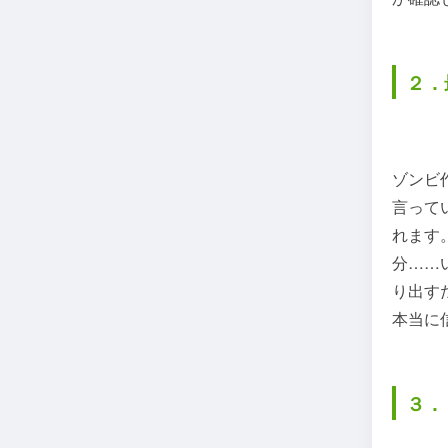
２．
ゾンビ
言って
れます
分……
り出す
本当に
３．