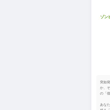
ゾン
突如
か、
の「
あな
残る