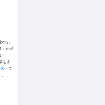
必ずと
奴」が現
処
者を炙
ーカー
で
す。