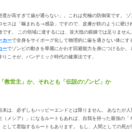
密度が高すぎて歯が通らない」。これは究極の防御策です。 ゾ
ロセスは「噛まれる→感染」ですので、皮膚が鉄のように硬け
敵です。 この領域に達するには、並大抵の鍛錬では足りませ
ーカー
で全身をサイボーグ化して物理的に歯を通さない体にす
カー
でゾンビの動きを華麗にかわす回避能力を身につけるか。 
作りこそが、パンデミック時代の健康法です。
「救世主」か、それとも「伝説のゾンビ」か
結末は、必ずしもハッピーエンドとは限りません。 あなたが人
主（メシア）」になるルートもあれば、自我を持った最強の「
」として君臨するルートもあります。 もし、人間としての死が