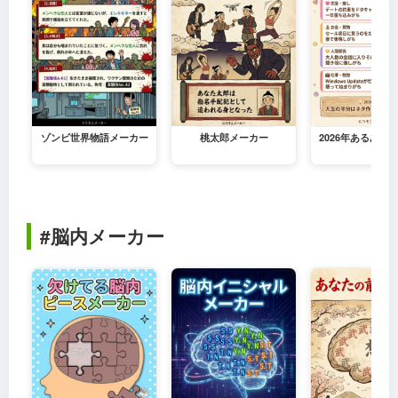
ゾンビ世界物語メーカー
桃太郎メーカー
2026年あるある
#脳内メーカー