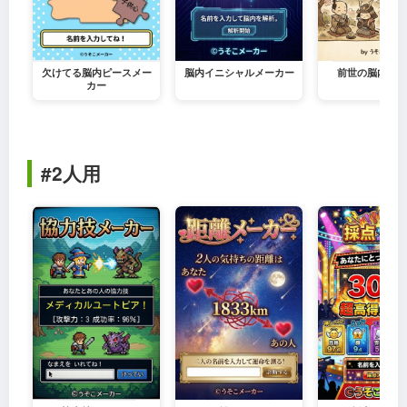
欠けてる脳内ピースメー
脳内イニシャルメーカー
前世の脳内メー
カー
#2人用