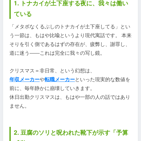
1. トナカイが土下座する夜に、我々は働い
ている
「メタボなくるぶしのトナカイが土下座してる」とい
う一節は、もはや比喩というより現代寓話です。 本来
そりを引く側であるはずの存在が、疲弊し、謝罪し、
道に迷う――これは完全に我々の写し鏡。
クリスマス＝非日常、という幻想は、
年収メーカー
や
転職メーカー
といった現実的な数値を
前に、毎年静かに崩壊していきます。
休日出勤クリスマスは、もはや一部の人の話ではあり
ません。
2. 豆腐のソリと呪われた靴下が示す「予算