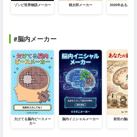
ゾンビ世界物語メーカー
桃太郎メーカー
2026年あるある
#脳内メーカー
欠けてる脳内ピースメー
脳内イニシャルメーカー
前世の脳内メー
カー