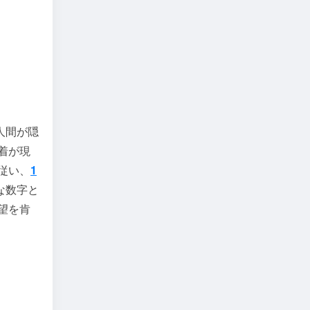
人間が隠
着が現
従い、
1
な数字と
望を肯