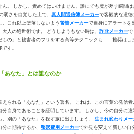
せん。 しかし、責めてはいけません。誰にでも魔が差す瞬間は
その弱さを自覚した上で、
真人間通信簿メーカー
で客観的な道徳
し、これ以上堕落しないよう
警告メーカー
で自身にアラートを
、大人の処世術です。 どうしようもない時は、
詐欺メーカー
で
だもの」と被害者のフリをする高等テクニックも……推奨はし
能です。
「あなた」とは誰なのか
添えられる「あなた」という署名。 これは、この言葉の発信者
自分自身であることを証明しています。 しかし、今の自分に違
ら、別の「あなた」を探す旅に出ましょう。
生まれ変わりメー
自分に期待するか、
整形費用メーカー
で外見を変えて新しい自