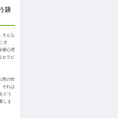
う語
…そんな
こ大
深層心理
るセラピ
人間の性
、それは
をどう
案しま