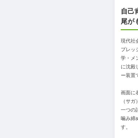
自己
尾が
現代社
プレッ
学・メ
に沈殿
ー装置
画面に
（サガ
一つの
噛み締
す。