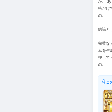
か。 
格だけ
の。
結論と
完璧な
ムを生
押して
の。
👇