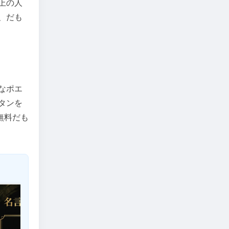
上の人
、だも
なポエ
タンを
無料だも