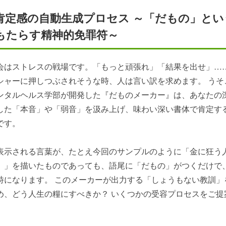
肯定感の自動生成プロセス ～「だもの」とい
もたらす精神的免罪符～
会はストレスの戦場です。「もっと頑張れ」「結果を出せ」…
シャーに押しつぶされそうな時、人は言い訳を求めます。 うそ
ンタルヘルス学部が開発した『だものメーカー』は、あなたの
した「本音」や「弱音」を汲み上げ、味わい深い書体で肯定す
です。
表示される言葉が、たとえ今回のサンプルのように「金に狂う
）」を描いたものであっても、語尾に「だもの」がつくだけで
詩になります。 このメーカーが出力する「しょうもない教訓」
め、どう人生の糧にすべきか？ いくつかの受容プロセスをご提