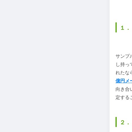
１．
サンプ
し持っ
れたな
億円メ
向き合
定する
２．