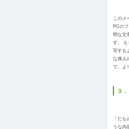
このメ
PCの
明な文
す。 
写すも
な偉人
で、よ
３．
「だも
うな内