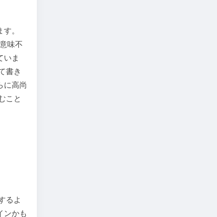
ます。
意味不
ていま
て書き
らに高尚
むこと
するよ
インかも