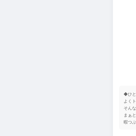
◆ひ
よく
そん
まぁ
暇つ