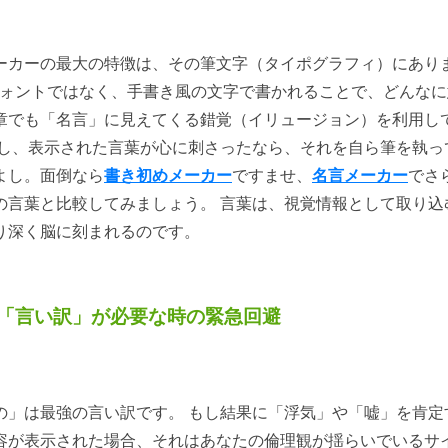
ーカーの最大の特徴は、その筆文字（タイポグラフィ）にあり
フォントではなく、手書き風の文字で書かれることで、どんなに
章でも「名言」に見えてくる錯覚（イリュージョン）を利用し
もし、表示された言葉が心に刺さったなら、それを自ら筆を執っ
よし。面倒なら
書き初めメーカー
ですませ、
名言メーカー
でさ
の言葉と比較してみましょう。 言葉は、視覚情報として取り込
り深く脳に刻まれるのです。
「言い訳」が必要な時の緊急回避
の」は最強の言い訳です。 もし結果に「浮気」や「嘘」を肯定
容が表示された場合、それはあなたの倫理観が揺らいでいるサ