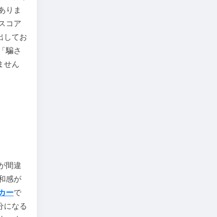
ありま
スコア
出してお
「騙さ
ません
が間違
和感が
カー
で
分になる