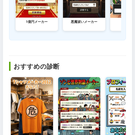
1億円メーカー
悪魔祓いメーカー
警告メー
おすすめの診断