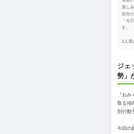
楽し
自分
「今
す。
2人用
ジェ
勢」
『おみ
取る傾
別行動
今回の