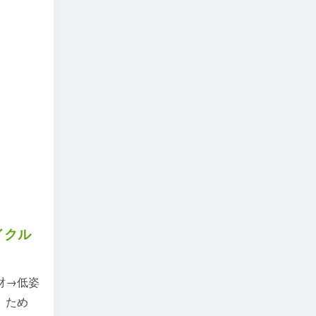
イクル
財→低姿
」ため