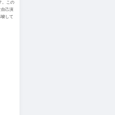
す。この
な自己演
示唆して