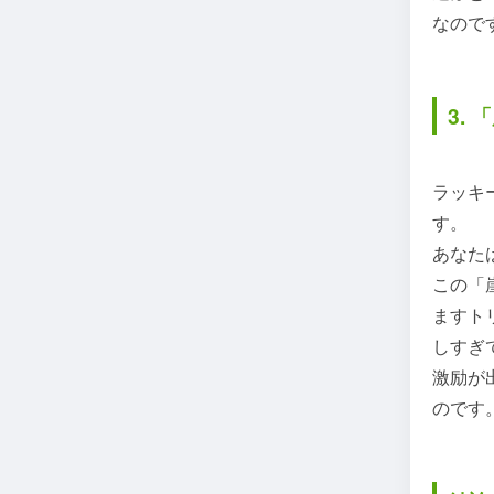
なので
3.
ラッキ
す。
あなた
この「
ますト
しすぎ
激励が
のです