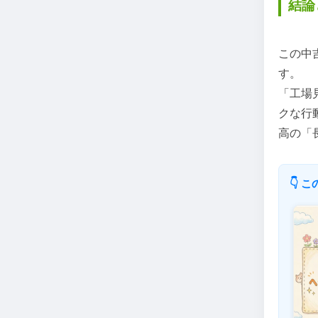
結論
この中
す。
「工場
クな行
高の「
👇