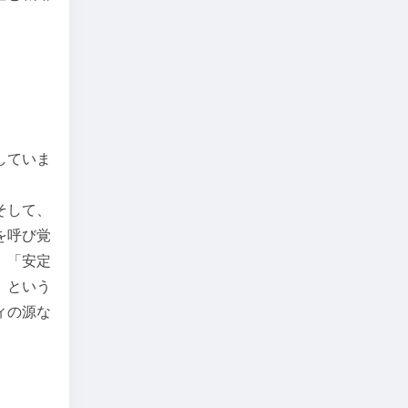
していま
そして、
を呼び覚
、「安定
」という
ィの源な