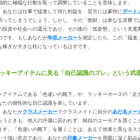
期的に極端な行動を取って調整していることを意味します。
、あなたは仕事で猛進して得た利益を、翌月には豪快に
デート
切ってしまうでしょう。しかし、その「散財」は単なる浪費で
の投資や社会への還元であり、その後の「低姿勢」という充電
のです。もしあなたが
年収メーカー
を測定したら、この「猛進
な稼ぎが大きな柱になっているはずです。
 ラッキーアイテムに見る「自己認識のズレ」という武
ーアイテムである「色違いの靴下」や、ラッキーポーズの「足
なたの個性的な自己認識を表しています。
、あなたが
クラスメーカー
でクラスメイトに自分の
あだ名メー
らうときも、他人の評価に囚われず、独自のユーモアを貫くこ
ます。「色違いの靴下」を履くことは、あえて他者と異なるス
いう強い意志であり、あなたの
印象メーカー
を周囲に深く刻み