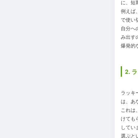
に、短
例えば
で使い
自分へ
み出す
爆発的
2.
ラッキ
は、あ
これは
けても
してい
選ぶと