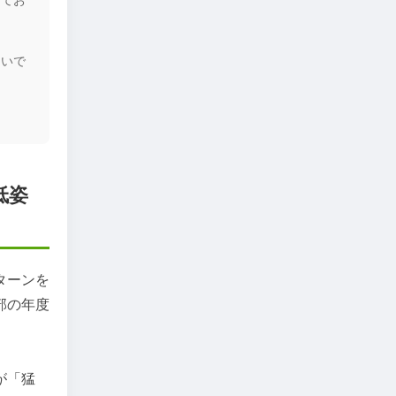
しいで
低姿
ターンを
部の年度
が「猛