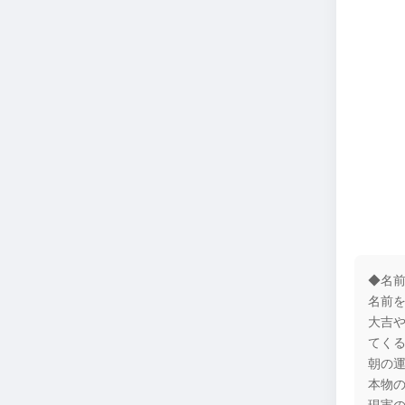
◆名
名前を
大吉
てく
朝の
本物
現実