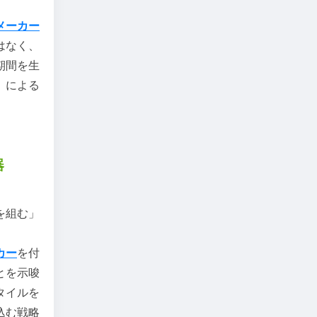
メーカー
はなく、
期間を生
」による
器
を組む」
カー
を付
とを示唆
タイルを
込む戦略